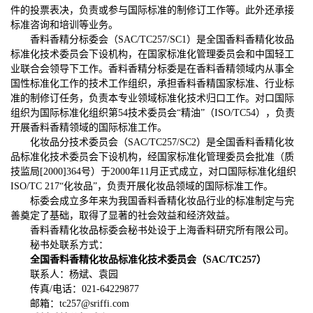
件的投票表决，负责或参与国际标准的制修订工作等。此外还承接
标准咨询和培训等业务。
香料香精分标委会（SAC/TC257/SC1）是全国香料香精化妆品
标准化技术委员会下设机构，在国家标准化管理委员会和中国轻工
业联合会领导下工作。香料香精分标委是在香料香精领域内从事全
国性标准化工作的技术工作组织，承担香料香精国家标准、行业标
准的制修订任务，负责本专业领域标准化技术归口工作。对口国际
组织为国际标准化组织第54技术委员会“精油”（ISO/TC54），负责
开展香料香精领域的国际标准工作。
化妆品分技术委员会（SAC/TC257/SC2）是全国香料香精化妆
品标准化技术委员会下设机构，经国家标准化管理委员会批准（质
技监局[2000]364号）于2000年11月正式成立，对口国际标准化组织
ISO/TC 217“化妆品”，负责开展化妆品领域的国际标准工作。
标委会成立多年来为我国香料香精化妆品行业的标准制定与完
善奠定了基础，取得了显著的社会效益和经济效益。
香料香精化妆品标委会秘书处设于上海香料研究所有限公司。
秘书处联系方式：
全国香料香精化妆品标准化技术委员会（SAC/TC257
）
联系人：杨斌、袁园
传真/电话：021-64229877
邮箱：tc257@sriffi.com